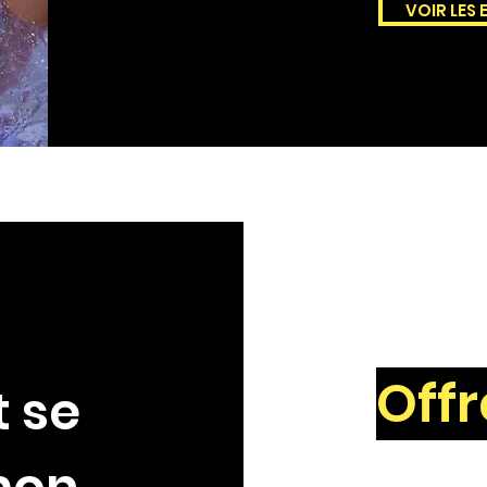
VOIR LES
Off
 se