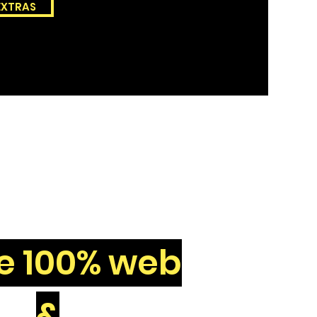
 EXTRAS
re 100% web
&