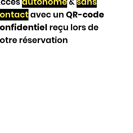
Accès
autonome
&
sans
ontact
avec un
QR-code
onfidentiel
reçu lors de
otre réservation