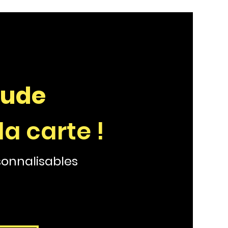
tude
la carte !
sonnalisables