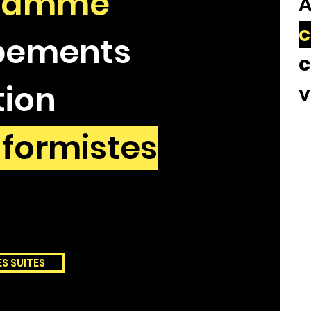
 gamme
c
pements
c
ion
v
formistes
ES SUITES