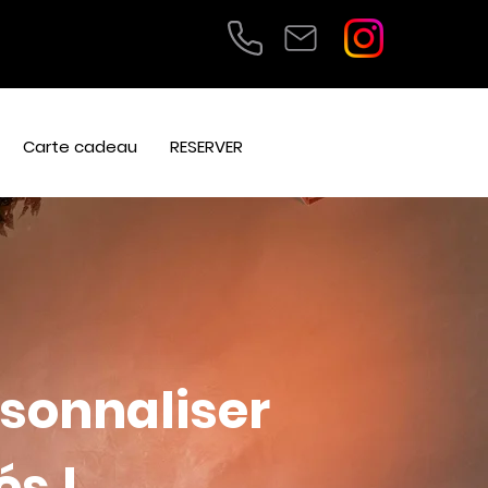
Carte cadeau
RESERVER
sonnaliser
és !