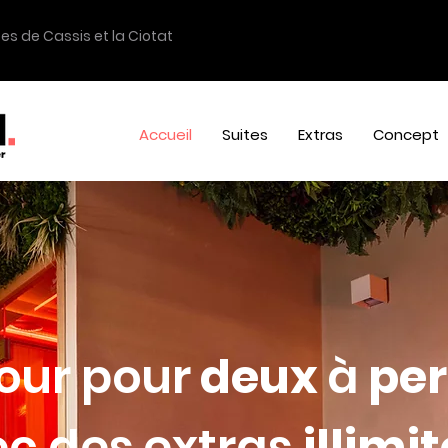
tes de
Cassis
et
la Ciotat
Accueil
Suites
Extras
Concept
jour
pour
deux
à
per
c des
extras
illimit