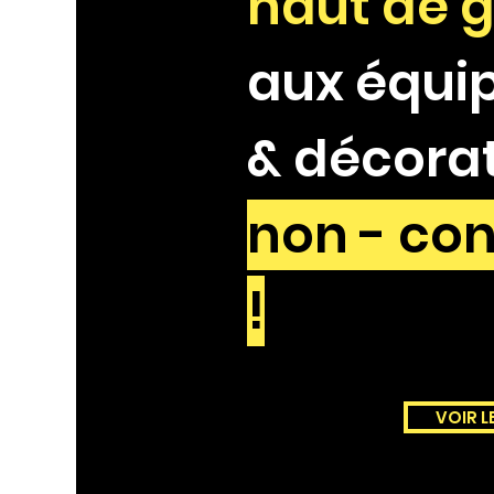
haut de
aux équi
&
décorat
non -
con
!
VOIR L