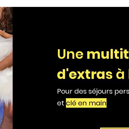
Une
multi
d'extras
à 
Pour des séjours per
et
clé en main