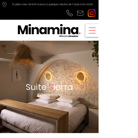
En plein coeur de la Provence à quelques minutes de
Cassis
et
la Ciotat
Suite
S
ierra
#Cocooning