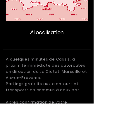
📍Localisation
À quelques minutes de
Cassis
,
à
proximité immédiate des autoroutes
en direction de
La Ciotat
,
Marseille
et
Aix-en-Provence
.
Parkings gratuits aux alentours et
transports en commun à deux pas.
Après confirmation de votre
réservation vous recevez toutes les
informations nécessaires à votre
arrivée.