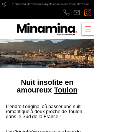
En plein coeur de la Provence à quelques minutes de
Cassis
et
la Ciotat
Nuit insolite en
amoureux
Toulon
L’endroit original où passer une nuit
romantique à deux proche de Toulon
dans le Sud de la France !
Une Parenthèse amoureuse hors du