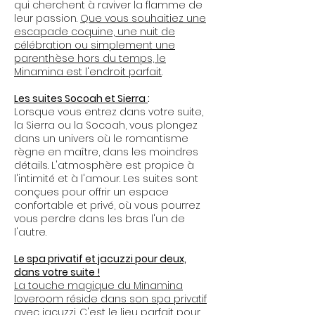
qui cherchent à raviver la flamme de
leur passion.
Que vous souhaitiez une
escapade coquine, une nuit de
célébration ou simplement une
parenthèse hors du temps, le
Minamina est l'endroit parfait
.
Les suites Socoah et Sierra
:
Lorsque vous entrez dans votre suite,
la Sierra ou la Socoah, vous plongez
dans un univers où le romantisme
règne en maître, dans les moindres
détails. L'atmosphère est propice à
l'intimité et à l'amour. Les suites sont
conçues pour offrir un espace
confortable et privé, où vous pourrez
vous perdre dans les bras l'un de
l'autre.
Le spa privatif et jacuzzi pour deux,
dans votre suite !
La touche magique du Minamina
loveroom réside dans son spa privatif
avec jacuzzi.
C'est le lieu parfait pour