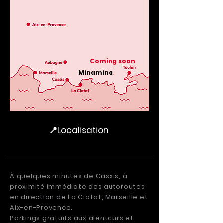
Coming soon
Minamina
.
📍Localisation
À quelques minutes de
Cassis
,
à
proximité immédiate des autoroutes
en direction de
La Ciotat
,
Marseille
et
Aix-en-Provence
.
Parkings gratuits aux alentours et